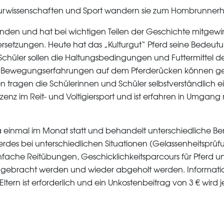
rwissenschaften und Sport wandern sie zum Hombrunnerhof 
en und hat bei wichtigen Teilen der Geschichte mitgewirkt,
setzungen. Heute hat das „Kulturgut“ Pferd seine Bedeutung
 Schüler sollen die Haltungsbedingungen und Futtermittel d
t. Bewegungserfahrungen auf dem Pferderücken können g
n tragen die Schülerinnen und Schüler selbstverständlich ei
-Lizenz im Reit- und Voltigiersport und ist erfahren in Umgan
 einmal im Monat statt und behandelt unterschiedliche B
erdes bei unterschiedlichen Situationen (Gelassenheitsprüfu
nfache Reitübungen, Geschicklichkeitsparcours für Pferd un
f gebracht werden und wieder abgeholt werden. Informat
ltern ist erforderlich und ein Unkostenbeitrag von 3 € wird 