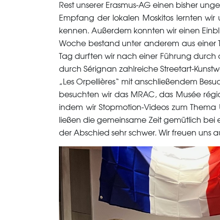
Rest unserer Erasmus-AG einen bisher ung
Empfang der lokalen Moskitos lernten wi
kennen. Außerdem konnten wir einen Einbli
Woche bestand unter anderem aus einer Ta
Tag durften wir nach einer Führung durch
durch Sérignan zahlreiche Streetart-Kunst
„Les Orpellières“ mit anschließendem Besu
besuchten wir das MRAC, das Musée région
indem wir Stopmotion-Videos zum Thema Übe
ließen die gemeinsame Zeit gemütlich bei e
der Abschied sehr schwer. Wir freuen uns