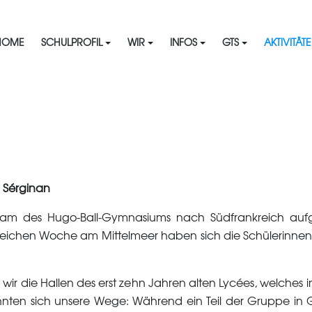
HOME
SCHULPROFIL
WIR
INFOS
GTS
AKTIVITÄT
 Sérginan
eam des Hugo-Ball-Gymnasiums nach Südfrankreich au
reichen Woche am Mittelmeer haben sich die Schülerinne
 wir die Hallen des erst zehn Jahren alten Lycées, welches 
nnten sich unsere Wege: Während ein Teil der Gruppe in G