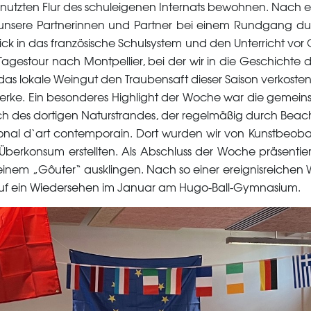
enutzten Flur des schuleigenen Internats bewohnen. Nach
r unsere Partnerinnen und Partner bei einem Rundgang du
ck in das französische Schulsystem und den Unterricht vor 
gestour nach Montpellier, bei der wir in die Geschichte 
 das lokale Weingut den Traubensaft dieser Saison verkos
werke. Ein besonderes Highlight der Woche war die gemein
ch des dortigen Naturstrandes, der regelmäßig durch Beac
al d‘art contemporain. Dort wurden wir von Kunstbeobacht
rkonsum erstellten. Als Abschluss der Woche präsentierte
inem „Gôuter“ ausklingen. Nach so einer ereignisreichen Wo
 auf ein Wiedersehen im Januar am Hugo-Ball-Gymnasium.