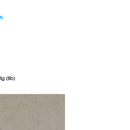
EN
ig (8b)