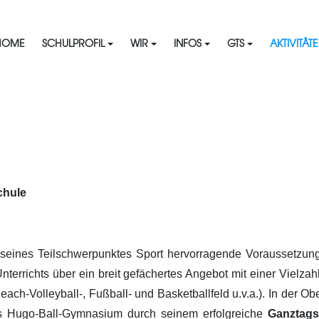
HOME
SCHULPROFIL
WIR
INFOS
GTS
AKTIVITÄT
chule
seines Teilschwerpunktes Sport hervorragende Voraussetzunge
terrichts über ein breit gefächertes Angebot mit einer Vielzah
ach-Volleyball-, Fußball- und Basketballfeld u.v.a.). In der Ob
das Hugo-Ball-Gymnasium durch seinem erfolgreiche
Ganztags