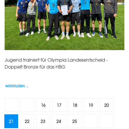
Jugend trainiert für Olympia Landesentscheid -
Doppelt Bronze für das HBG
WEITERLESEN …
16
17
18
19
20
21
22
23
24
25