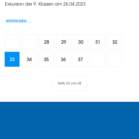
Exkursion der 9. Klassen am 26.04.2023
WEITERLESEN …
28
29
30
31
32
33
34
35
36
37
Seite 33 von 68