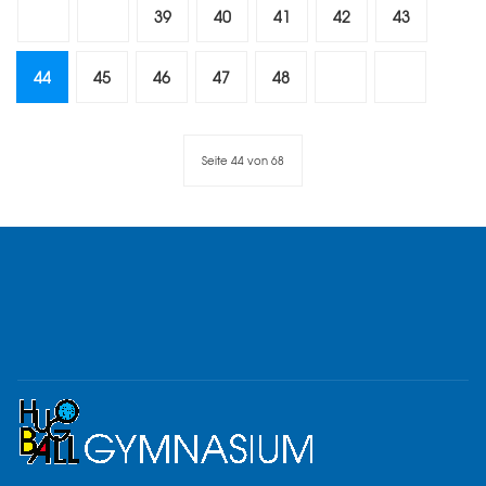
39
40
41
42
43
44
45
46
47
48
Seite 44 von 68