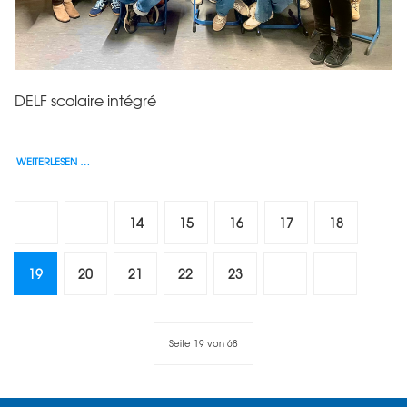
DELF scolaire intégré
WEITERLESEN …
14
15
16
17
18
19
20
21
22
23
Seite 19 von 68